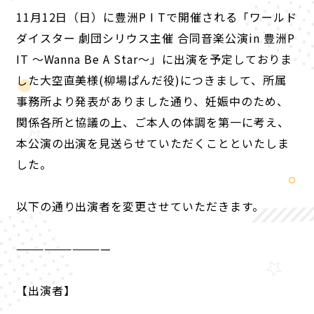
11月12日（日）に豊洲P I Tで開催される「ワールド
ダイスター 劇団シリウス主催 合同音楽公演in 豊洲P
IT ～Wanna Be A Star～」に出演を予定しておりま
した大空直美様(柳場ぱんだ役)につきまして、所属
事務所より発表がありました通り、妊娠中のため、
関係各所と協議の上、ご本人の体調を第一に考え、
本公演の出演を見送らせていただくことといたしま
した。
以下の通り出演者を変更させていただきます。
——————————
P
O
R
T
A
L
【出演者】
NEWS
ABOUT
CHARACTER
KEYWORD
PRODUCT
RADIO
COMIC