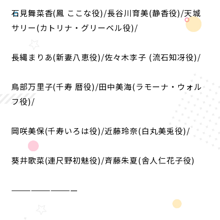
石見舞菜香(鳳 ここな役)/長谷川育美(静香役)/天城
サリー(カトリナ・グリーベル役)/
ANIME
NEWS
STORY
CHARACTER
長縄まりあ(新妻八恵役)/佐々木李子 (流石知冴役)/
STAFF/CAST
ONAIR
MOVIE
SPECIAL
鳥部万里子(千寿 暦役)/田中美海(ラモーナ・ウォル
フ役)/
岡咲美保(千寿いろは役)/近藤玲奈(白丸美兎役)/
葵井歌菜(連尺野初魅役)/斉藤朱夏(舎人仁花子役)
——————————