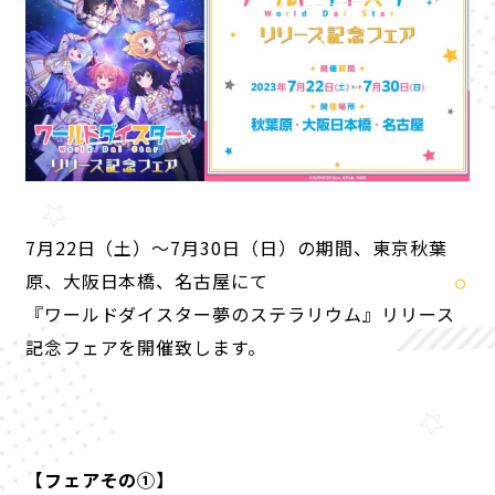
7月22日（土）〜7月30日（日）の期間、東京秋葉
原、大阪日本橋、名古屋にて
『ワールドダイスター夢のステラリウム』リリース
記念フェアを開催致します。
P
O
R
T
A
L
NEWS
ABOUT
CHARACTER
【フェアその①】
KEYWORD
PRODUCT
RADIO
COMIC