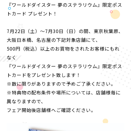
『ワールドダイスター 夢のステラリウム』限定ポス
トカード プレゼント！
ANIME
7月22日（土）〜7月30日（日）の間、東京秋葉原、
NEWS
STORY
CHARACTER
STAFF/CAST
ONAIR
MOVIE
SPECIAL
大阪日本橋、名古屋の下記対象店舗にて、
500円（税込）以上のお買物をされたお客様にもれ
なく
『ワールドダイスター 夢のステラリウム』限定ポス
トカードをプレゼント致します！
※数に限りがありますので予めご了承ください。
※特典物の配布条件や場所については、店舗様毎に
異なりますので、
フェア開始後店舗様へご確認ください。