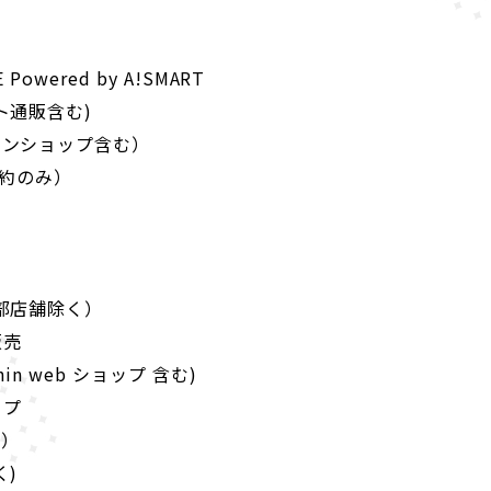
E Powered by A!SMART
ト通販含む)
インショップ含む）
予約のみ）
部店舗除く）
販売
hin web ショップ 含む)
ップ
m）
く)