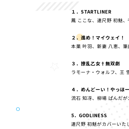
１．STARTLINER
鳳 ここな、連尺野 初魅
２．進め！マイウェイ！
本巣 叶羽、新妻 八恵、
３．撩乱乙女†無双劇
ラモーナ・ウォルフ、王 
４．めんどーい！やっほ
流石 知冴、柳場 ぱんだ
5．GODLINESS
連尺野 初魅がカバーいた