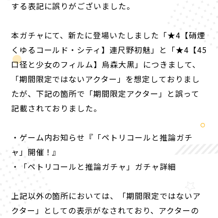
する表記に誤りがございました。
本ガチャにて、新たに登場いたしました「★4【硝煙
くゆるコールド・シティ】連尺野初魅」と「★4【45
口径と少女のフィルム】烏森大黒」につきまして、
「期間限定ではないアクター」を想定しておりまし
たが、下記の箇所で「期間限定アクター」と誤って
記載されておりました。
・ゲーム内お知らせ『「ペトリコールと推論ガチ
ャ」開催！』
・「ペトリコールと推論ガチャ」ガチャ詳細
P
O
R
T
A
L
上記以外の箇所においては、「期間限定ではないア
NEWS
ABOUT
CHARACTER
クター」としての表示がなされており、アクターの
KEYWORD
PRODUCT
RADIO
COMIC