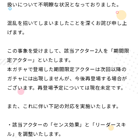
扱いについて不明瞭な状況となっておりました。
ANIME
混乱を招いてしまいましたことを深くお詫び申し上
げます。
NEWS
STORY
CHARACTER
STAFF/CAST
ONAIR
MOVIE
SPECIAL
この事象を受けまして、該当アクター2人を「期間限
定アクター」といたします。
本ガチャで登場した期間限定アクターは次回以降の
ガチャには出現しませんが、今後再登場する場合が
ございます。再登場予定については現在未定です。
また、これに伴い下記の対応を実施いたします。
・該当アクターの「センス効果」と「リーダースキ
ル」を調整いたします。