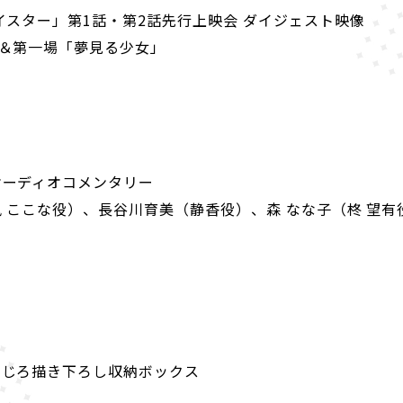
イスター」第
1
話・第
2
話先行上映会 ダイジェスト映像
＆第一場「夢見る少女」
オーディオコメンタリー
 ここな役）、長谷川育美（静香役）、森 なな子（柊 望有
まじろ描き下ろし収納ボックス