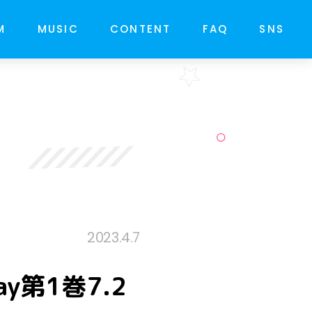
M
MUSIC
CONTENT
FAQ
SNS
2023.4.7
y第1巻7.2