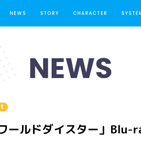
NEWS
STORY
CHARACTER
SYSTE
NEWS
t
ールドダイスター」Blu-ra