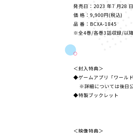
発売日：2023 年7 月28 日
価 格：9,900円(税込)
品 番：BCXA-1845
※
全
4
巻
/
各巻
3
話収録
/
以
＜封入特典＞
◆
ゲームアプリ「ワールド
※詳細については後日
◆特製ブックレット
＜映像特典＞