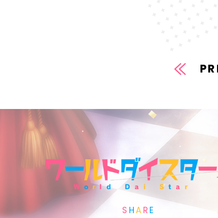
PR
S
H
A
R
E