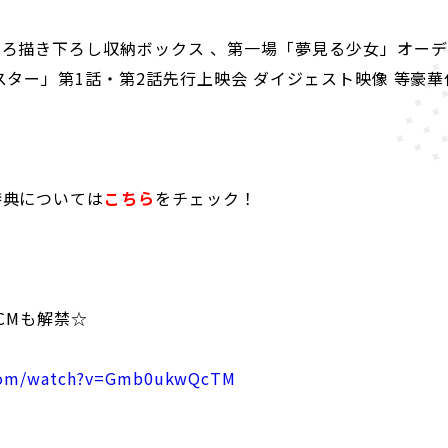
じろ描き下ろし収納ボックス
、
第一場「夢見る少女」オーデ
スター」第
1
話・第
2
話先行上映会 ダイジェスト映像
等豪華
特典については
こちら
をチェック！
知CMも解禁☆
.com/watch?v=Gmb0ukwQcTM