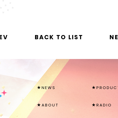
EV
BACK TO LIST
N
NEWS
PRODUC
ABOUT
RADIO