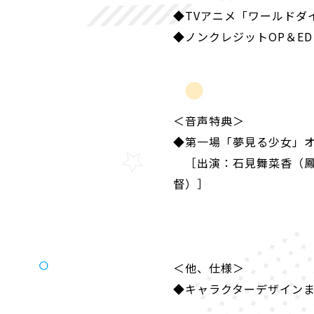
◆TV
アニメ「ワールドダ
◆ノンクレジット
OP
＆
ED
＜音声特典＞
◆
第一場「夢見る少女」
［出演：石見舞菜香（鳳
督）］
＜他、仕様＞
◆
キャラクターデザイン