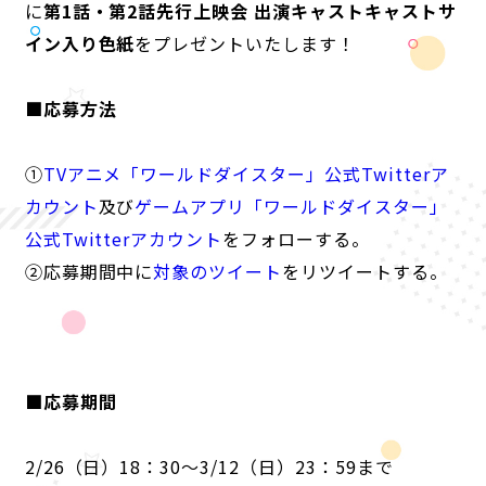
に
第1話・第2話先行上映会 出演キャストキャストサ
イン入り色紙
をプレゼントいたします！
ANIME
■応募方法
NEWS
STORY
CHARACTER
STAFF/CAST
ONAIR
MOVIE
SPECIAL
①
TVアニメ「ワールドダイスター」公式Twitterア
カウント
及び
ゲームアプリ「ワールドダイスター」
公式Twitterアカウント
をフォローする。
②応募期間中に
対象のツイート
をリツイートする。
■応募期間
2/26（日）18：30～3/12（日）23：59まで