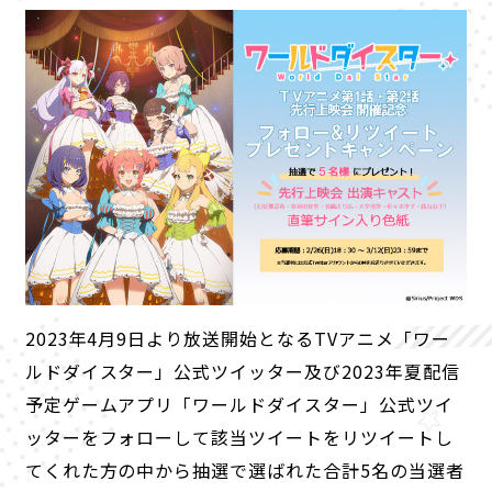
2023年4月9日より放送開始となるTVアニメ「ワー
ルドダイスター」公式ツイッター及び2023年夏配信
予定ゲームアプリ「ワールドダイスター」公式ツイ
P
O
R
T
A
L
ッターをフォローして該当ツイートをリツイートし
NEWS
ABOUT
CHARACTER
てくれた方の中から抽選で選ばれた合計5名の当選者
KEYWORD
PRODUCT
RADIO
COMIC