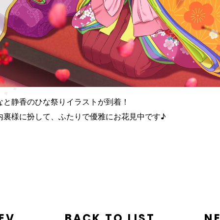
なと静香のひな祭りイラストが到着！
内裏様に扮して、ふたりで優雅にお花見中です♪
EV
BACK TO LIST
N