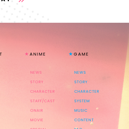
T
ANIME
GAME
NEWS
NEWS
STORY
STORY
CHARACTER
CHARACTER
STAFF/CAST
SYSTEM
ONAIR
MUSIC
MOVIE
CONTENT