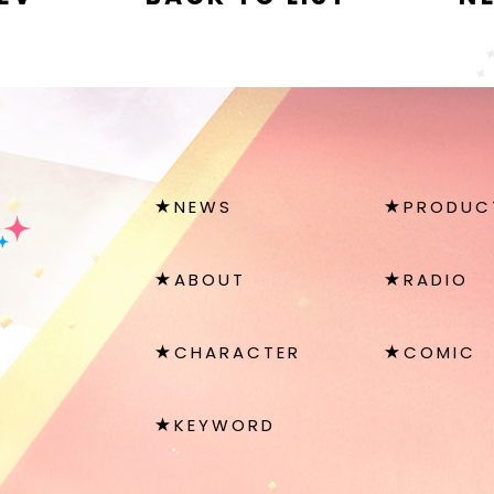
NEWS
PRODUC
ABOUT
RADIO
CHARACTER
COMIC
KEYWORD