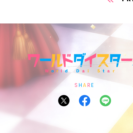
S
H
A
R
E