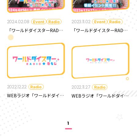
2024.02.08
2023.11.02
Event
Radio
Event
Radio
「ワールドダイスターRADIO☆わらじ」番組イベント第2弾 開催決定！＆先行抽選応募申込開始！
「ワールドダイスターRADIO☆わらじ」番組イベント開催決定＆先行抽選応募申込開始！
2022.12.22
Radio
2022.11.27
Radio
WEBラジオ「ワールドダイスターRADIO☆わらじ」配信開始日決定！
WEBラジオ「ワールドダイスターRADIO☆わらじ」配信決定！
P
O
R
T
A
L
1
NEWS
ABOUT
CHARACTER
KEYWORD
PRODUCT
RADIO
COMIC