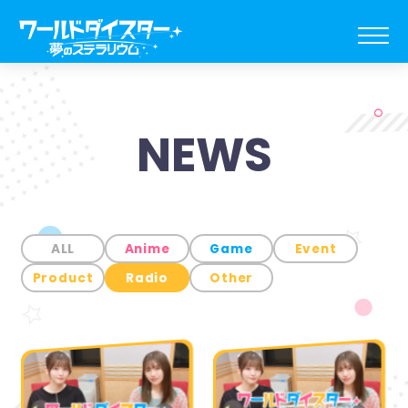
NEWS
ALL
Anime
Game
Event
Product
Radio
Other